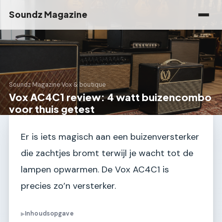
Soundz Magazine
Soundz Magazine
›
Vox & boutique
Vox AC4C1 review: 4 watt buizencombo
voor thuis getest
Er is iets magisch aan een buizenversterker
die zachtjes bromt terwijl je wacht tot de
lampen opwarmen. De Vox AC4C1 is
precies zo’n versterker.
Inhoudsopgave
▶