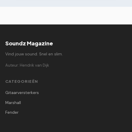
Soundz Magazine
Vind jouw sound. Snel en slim.
Auteur: Hendrik van Dijk
CATEGORIEËN
Gitaarversterkers
Marshall
Fender