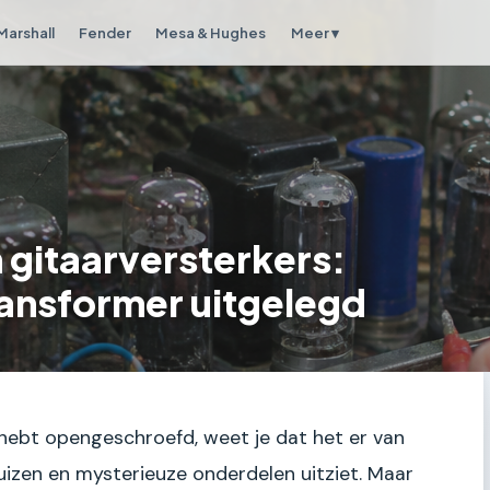
Marshall
Fender
Mesa & Hughes
Meer ▾
 gitaarversterkers:
ransformer uitgelegd
r hebt opengeschroefd, weet je dat het er van
uizen en mysterieuze onderdelen uitziet. Maar