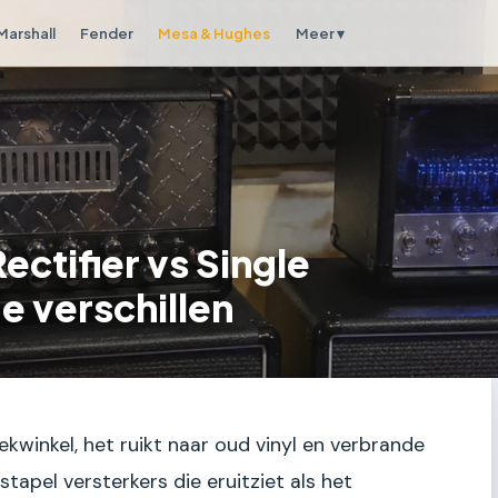
Marshall
Fender
Mesa & Hughes
Meer ▾
ctifier vs Single
de verschillen
iekwinkel, het ruikt naar oud vinyl en verbrande
tapel versterkers die eruitziet als het