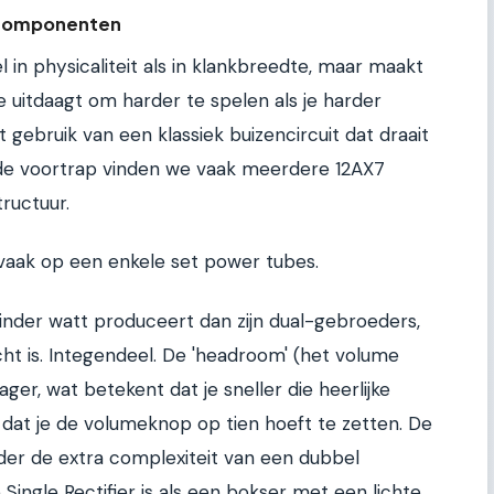
 componenten
 in physicaliteit als in klankbreedte, maar maakt
 uitdaagt om harder te spelen als je harder
t gebruik van een klassiek buizencircuit dat draait
 de voortrap vinden we vaak meerdere 12AX7
tructuur.
 vaak op een enkele set power tubes.
inder watt produceert dan zijn dual-gebroeders,
cht is. Integendeel. De 'headroom' (het volume
ager, wat betekent dat je sneller die heerlijke
er dat je de volumeknop op tien hoeft te zetten. De
nder de extra complexiteit van een dubbel
e Single Rectifier is als een bokser met een lichte