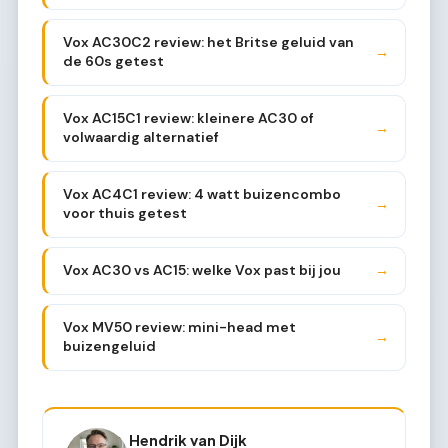
Vox AC30C2 review: het Britse geluid van
→
de 60s getest
Vox AC15C1 review: kleinere AC30 of
→
volwaardig alternatief
Vox AC4C1 review: 4 watt buizencombo
→
voor thuis getest
Vox AC30 vs AC15: welke Vox past bij jou
→
Vox MV50 review: mini-head met
→
buizengeluid
Hendrik van Dijk