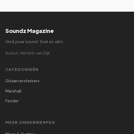
Soundz Magazine
Vind jouw sound. Snel en slim.
Auteur: Hendrik van Dijk
CATEGORIEËN
Gitaarversterkers
Marshall
Fender
MEER ONDERWERPEN