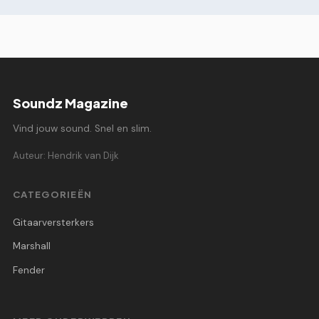
Soundz Magazine
Vind jouw sound. Snel en slim.
Auteur: Hendrik van Dijk
CATEGORIEËN
Gitaarversterkers
Marshall
Fender