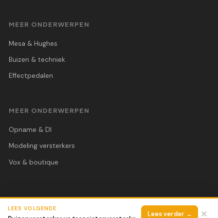
MEER ONDERWERPEN
Mesa & Hughes
Buizen & techniek
Effectpedalen
MEER ONDERWERPEN
Opname & DI
Modeling versterkers
Vox & boutique
LEES VOLGENDE
© 2026 Soundz Magazine
Alle rechten voorbehouden.
✕
Lees verder →