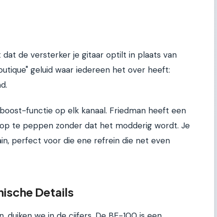
 dat de versterker je gitaar optilt in plaats van
Boutique" geluid waar iedereen het over heeft:
d.
boost-functie op elk kanaal. Friedman heeft een
op te peppen zonder dat het modderig wordt. Je
n, perfect voor die ene refrein die net even
nische Details
duiken we in de cijfers. De BE-100 is een