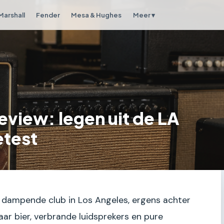
Marshall
Fender
Mesa & Hughes
Meer ▾
view: legen uit de LA
etest
en dampende club in Los Angeles, ergens achter
naar bier, verbrande luidsprekers en pure