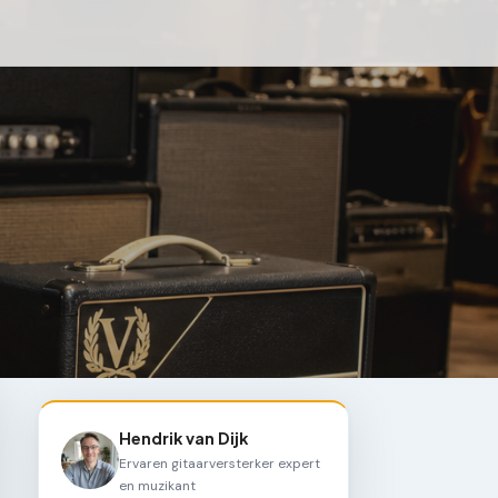
Hendrik van Dijk
Ervaren gitaarversterker expert
en muzikant