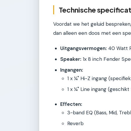
Technische specificati
Voordat we het geluid bespreken, 
dan alleen een doos met een spea
Uitgangsvermogen:
40 Watt R
Speaker:
1x 8 inch Fender Spe
Ingangen:
1 x ¼" Hi-Z ingang (specifie
1 x ¼" Line ingang (geschik
Effecten:
3-band EQ (Bass, Mid, Treb
Reverb