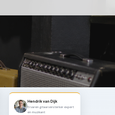
Hendrik van Dijk
Ervaren gitaarversterker expert
en muzikant