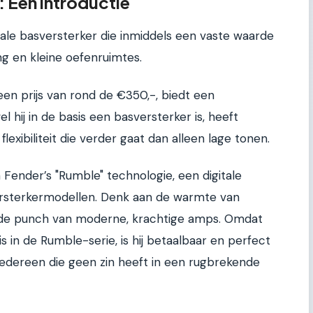
 Een introductie
ale basversterker die inmiddels een vaste waarde
ng en kleine oefenruimtes.
n prijs van rond de €350,-, biedt een
l hij in de basis een basversterker is, heeft
ibiliteit die verder gaat dan alleen lage tonen.
ender’s "Rumble" technologie, een digitale
versterkermodellen. Denk aan de warmte van
 de punch van moderne, krachtige amps. Omdat
s in de Rumble-serie, is hij betaalbaar en perfect
edereen die geen zin heeft in een rugbrekende