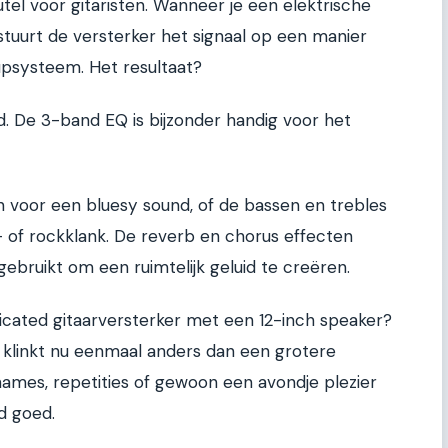
utel voor gitaristen. Wanneer je een elektrische
 stuurt de versterker het signaal op een manier
kupsysteem. Het resultaat?
d. De 3-band EQ is bijzonder handig voor het
n voor een bluesy sound, of de bassen en trebles
 of rockklank. De reverb en chorus effecten
ebruikt om een ruimtelijk geluid te creëren.
dicated gitaarversterker met een 12-inch speaker?
r klinkt nu eenmaal anders dan een grotere
names, repetities of gewoon een avondje plezier
nd goed.