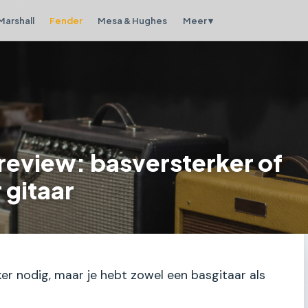
Marshall
Fender
Mesa & Hughes
Meer ▾
review: basversterker of
 gitaar
rker nodig, maar je hebt zowel een basgitaar als