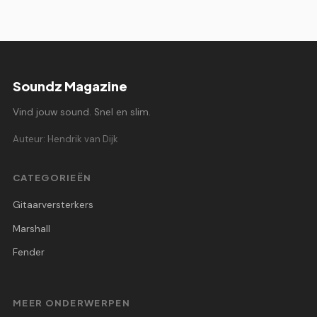
Soundz Magazine
Vind jouw sound. Snel en slim.
Auteur: Hendrik van Dijk
CATEGORIEËN
Gitaarversterkers
Marshall
Fender
MEER ONDERWERPEN