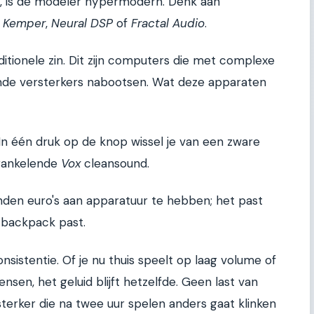
is, is de modeler hypermodern. Denk aan
,
Kemper
,
Neural DSP
of
Fractal Audio
.
aditionele zin. Dit zijn computers die met complexe
mde versterkers nabootsen. Wat deze apparaten
n één druk op de knop wissel je van een zware
rankelende
Vox
cleansound.
nden euro's aan apparatuur te hebben; het past
e backpack past.
nsistentie. Of je nu thuis speelt op laag volume of
en, het geluid blijft hetzelfde. Geen last van
terker die na twee uur spelen anders gaat klinken