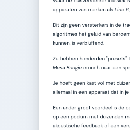
Waar de buisversterker klassiek 
apparaten van merken als
Line 6
Dit zijn geen versterkers in de tr
algoritmes het geluid van beroe
kunnen, is verbluffend.
Ze hebben honderden "presets". I
Mesa Boogie
crunch naar een sp
Je hoeft geen kast vol met duize
allemaal in een apparaat dat in j
Een ander groot voordeel is de co
op een podium met duizenden mens
akoestische feedback of een vers