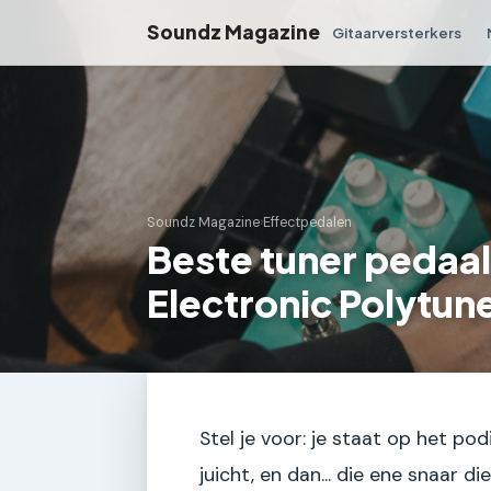
Soundz Magazine
Gitaarversterkers
Soundz Magazine
›
Effectpedalen
Beste tuner pedaal
Electronic Polytun
Stel je voor: je staat op het podi
juicht, en dan... die ene snaar die