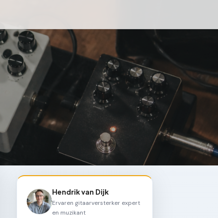
Hendrik van Dijk
Ervaren gitaarversterker expert
en muzikant