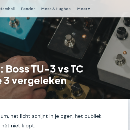
Marshall
Fender
Mesa & Hughes
Meer ▾
: Boss TU-3 vs TC
e 3 vergeleken
um, het licht schijnt in je ogen, het publiek
 nét niet klopt.