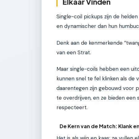
Elkaar Vinden
Single-coil pickups zijn de helden 
en dynamischer dan hun humbuc
Denk aan de kenmerkende “twang”
van een Strat.
Maar single-coils hebben een uitd
kunnen snel te fel klinken als de 
daarentegen zijn gebouwd voor pr
te overdrijven, en ze bieden een s
respecteert.
De Kern van de Match: Klank e
Het is als wijn en kaas: ze vullen 