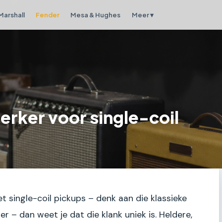
Marshall
Fender
Mesa & Hughes
Meer ▾
erker voor single-coil
et single-coil pickups – denk aan die klassieke
r – dan weet je dat die klank uniek is. Heldere,