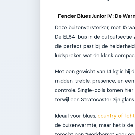
Fender Blues Junior IV: De War
Deze buizenversterker, met 15 wa
De EL84-buis in de outputsectie
die perfect past bij de helderheid
luidspreker, wat de klank compa
Met een gewicht van 14 kg is hij 
midden, treble, presence, en een
controle. Single-coils komen hier 
terwijl een Stratocaster zijn glan
Ideaal voor blues,
country of lich
de buizenwarmte, maar het is de
terecht een “workhorse” voor op