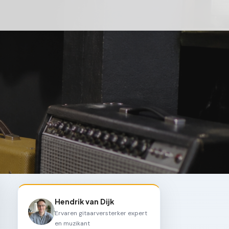
Hendrik van Dijk
Ervaren gitaarversterker expert
en muzikant