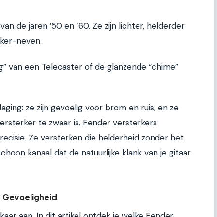
van de jaren ’50 en ’60. Ze zijn lichter, helderder
ker-neven.
 van een Telecaster of de glanzende “chime”
aging: ze zijn gevoelig voor brom en ruis, en ze
versterker te zwaar is. Fender versterkers
ecisie. Ze versterken die helderheid zonder het
choon kanaal dat de natuurlijke klank van je gitaar
n Gevoeligheid
elkaar aan. In dit artikel ontdek je welke Fender